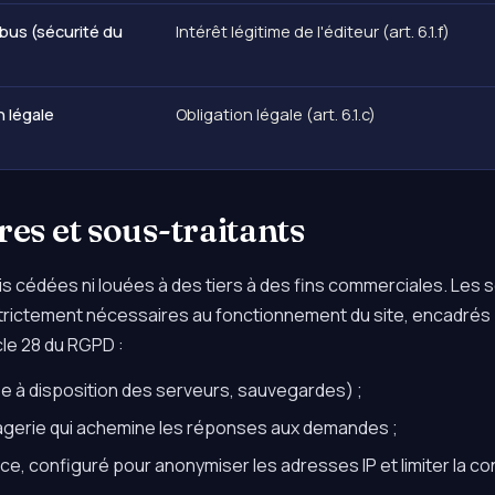
abus (sécurité du
Intérêt légitime de l'éditeur (art. 6.1.f)
 légale
Obligation légale (art. 6.1.c)
res et sous-traitants
 cédées ni louées à des tiers à des fins commerciales. Les s
trictement nécessaires au fonctionnement du site, encadrés 
cle 28 du RGPD :
se à disposition des serveurs, sauvegardes) ;
agerie qui achemine les réponses aux demandes ;
ence, configuré pour anonymiser les adresses IP et limiter la 