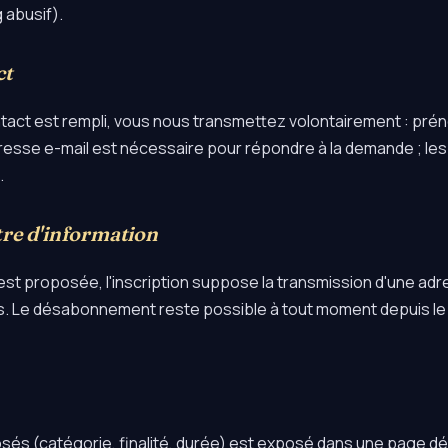
 abusif).
ct
tact est rempli, vous nous transmettez volontairement : prén
resse e-mail est nécessaire pour répondre à la demande ; les
.
tre d'information
n est proposée, l'inscription suppose la transmission d'une 
 Le désabonnement reste possible à tout moment depuis le l
sés (catégorie, finalité, durée) est exposé dans une page déd