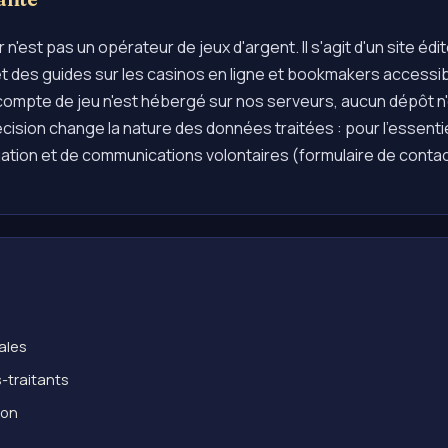
est pas un opérateur de jeux d'argent. Il s'agit d'un site édito
et des guides sur les casinos en ligne et bookmakers accessi
ompte de jeu n'est hébergé sur nos serveurs, aucun dépôt n
ision change la nature des données traitées : pour l'essentiel,
gation et de communications volontaires (formulaire de conta
gales
-traitants
ion