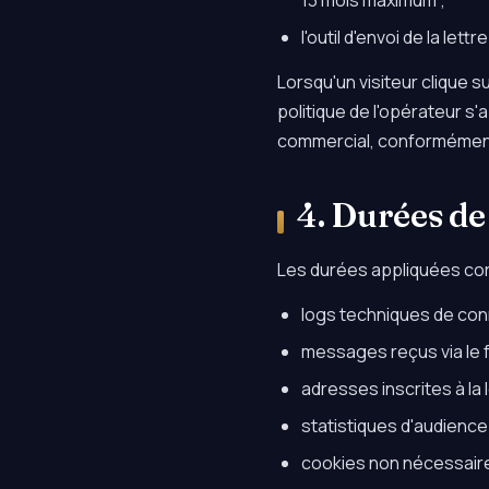
13 mois maximum ;
l'outil d'envoi de la lett
Lorsqu'un visiteur clique su
politique de l'opérateur s'
commercial, conformémen
4. Durées de
Les durées appliquées cor
logs techniques de conn
messages reçus via le f
adresses inscrites à la
statistiques d'audienc
cookies non nécessaire