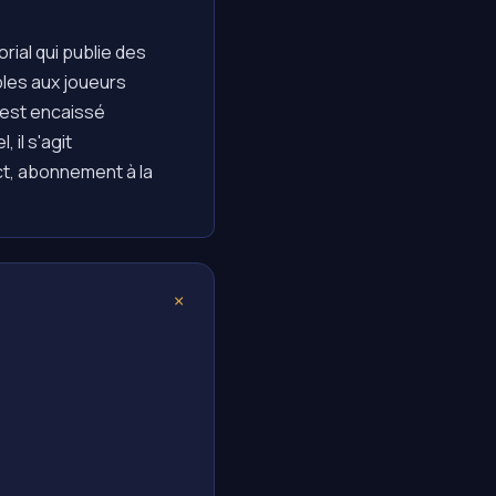
rial qui publie des
bles aux joueurs
'est encaissé
 il s'agit
ct, abonnement à la