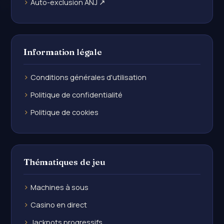
Auto-exclusion ANJ ↗
Information légale
Conditions générales d'utilisation
Politique de confidentialité
Politique de cookies
Thématiques de jeu
Machines à sous
Casino en direct
Jackpots progressifs