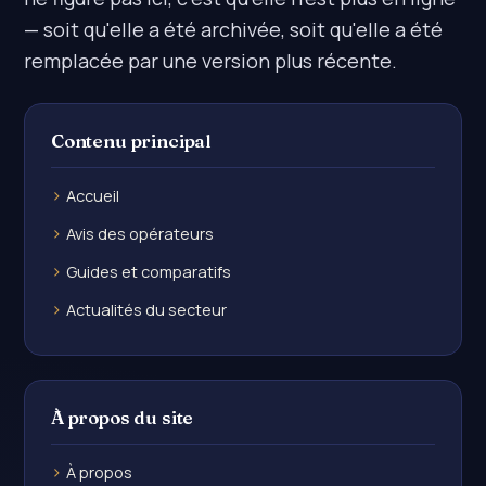
— soit qu'elle a été archivée, soit qu'elle a été
remplacée par une version plus récente.
Contenu principal
Accueil
Avis des opérateurs
Guides et comparatifs
Actualités du secteur
À propos du site
À propos