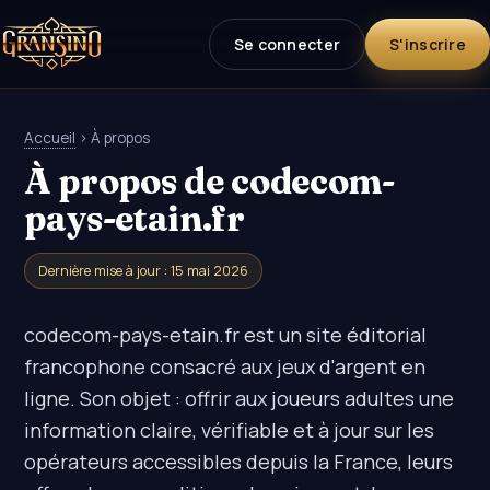
Se connecter
S'inscrire
Accueil
› À propos
À propos de codecom-
pays-etain.fr
Dernière mise à jour : 15 mai 2026
codecom-pays-etain.fr est un site éditorial
francophone consacré aux jeux d'argent en
ligne. Son objet : offrir aux joueurs adultes une
information claire, vérifiable et à jour sur les
opérateurs accessibles depuis la France, leurs