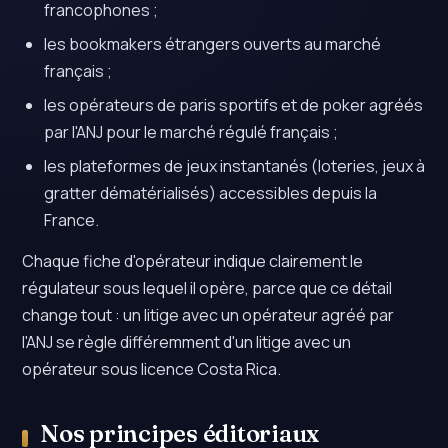
francophones ;
les bookmakers étrangers ouverts au marché
français ;
les opérateurs de paris sportifs et de poker agréés
par l'ANJ pour le marché régulé français ;
les plateformes de jeux instantanés (loteries, jeux à
gratter dématérialisés) accessibles depuis la
France.
Chaque fiche d'opérateur indique clairement le
régulateur sous lequel il opère, parce que ce détail
change tout : un litige avec un opérateur agréé par
l'ANJ se règle différemment d'un litige avec un
opérateur sous licence Costa Rica.
Nos principes éditoriaux