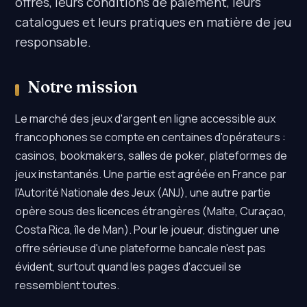
offres, leurs conditions de paiement, leurs
catalogues et leurs pratiques en matière de jeu
responsable.
Notre mission
Le marché des jeux d'argent en ligne accessible aux
francophones se compte en centaines d'opérateurs :
casinos, bookmakers, salles de poker, plateformes de
jeux instantanés. Une partie est agréée en France par
l'Autorité Nationale des Jeux (ANJ), une autre partie
opère sous des licences étrangères (Malte, Curaçao,
Costa Rica, île de Man). Pour le joueur, distinguer une
offre sérieuse d'une plateforme bancale n'est pas
évident, surtout quand les pages d'accueil se
ressemblent toutes.