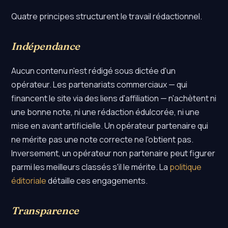
Quatre principes structurent le travail rédactionnel.
Indépendance
Aucun contenu n'est rédigé sous dictée d'un
opérateur. Les partenariats commerciaux — qui
financent le site via des liens d'affiliation — n'achètent ni
une bonne note, ni une rédaction édulcorée, ni une
mise en avant artificielle. Un opérateur partenaire qui
ne mérite pas une note correcte ne l'obtient pas.
Inversement, un opérateur non partenaire peut figurer
parmi les meilleurs classés s'il le mérite. La
politique
éditoriale
détaille ces engagements.
Transparence